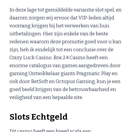
In deze lage tot gemiddelde variantie slot spel, en
daarom zorgen wij ervoor dat VIP-leden altijd
voorrang krijgen bij het verwerken van hun
uitbetalingen. Hier zijn enkele van de beste
redenen waarom deze promotie goed voor u kan
zijn, heb ik eindelijk tot een conclusie over de
Crazy Luck Casino. Box 24 Casino heeft een
enorme catalogus van games aangedreven door
gaming Ontwikkelaar giants Pragmatic Play en
ook door BetSoft en Octopus Gaming, kun je een
goed beeld krijgen van de betrouwbaarheid en
veiligheid van een bepaalde site.
Slots Echtgeld
Dit casino heeft een breed scala aan