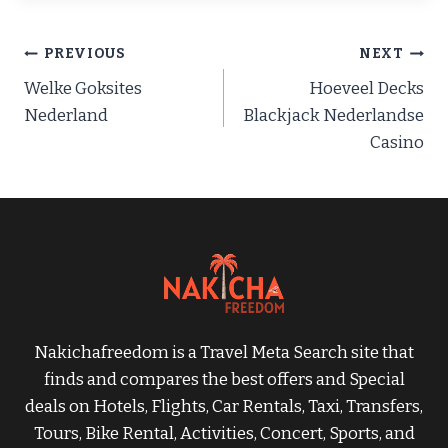
PREVIOUS
NEXT
Welke Goksites
Hoeveel Decks
Nederland
Blackjack Nederlandse
Casino
Nakichafreedom is a Travel Meta Search site that
finds and compares the best offers and Special
deals on Hotels, Flights, Car Rentals, Taxi, Transfers,
Tours, Bike Rental, Activities, Concert, Sports, and