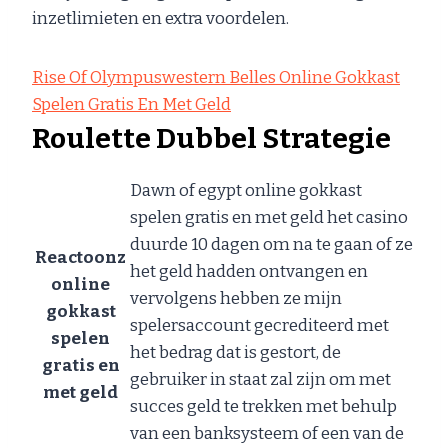
inzetlimieten en extra voordelen.
Rise Of Olympuswestern Belles Online Gokkast
Spelen Gratis En Met Geld
Roulette Dubbel Strategie
Dawn of egypt online gokkast
spelen gratis en met geld het casino
duurde 10 dagen om na te gaan of ze
Reactoonz
het geld hadden ontvangen en
online
vervolgens hebben ze mijn
gokkast
spelersaccount gecrediteerd met
spelen
het bedrag dat is gestort, de
gratis en
gebruiker in staat zal zijn om met
met geld
succes geld te trekken met behulp
van een banksysteem of een van de