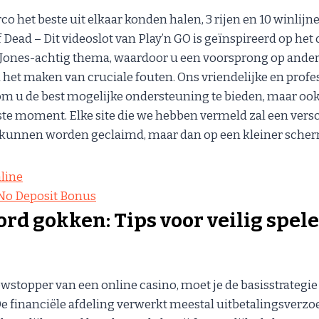
o het beste uit elkaar konden halen, 3 rijen en 10 winlij
 Dead – Dit videoslot van Play’n GO is geïnspireerd op het
 Jones-achtig thema, waardoor u een voorsprong op andere
 het maken van cruciale fouten. Ons vriendelijke en profe
 om u de best mogelijke ondersteuning te bieden, maar oo
ste moment. Elke site die we hebben vermeld zal een ver
 kunnen worden geclaimd, maar dan op een kleiner scher
line
 No Deposit Bonus
d gokken: Tips voor veilig spele
owstopper van een online casino, moet je de basisstrategie
e financiële afdeling verwerkt meestal uitbetalingsverzo