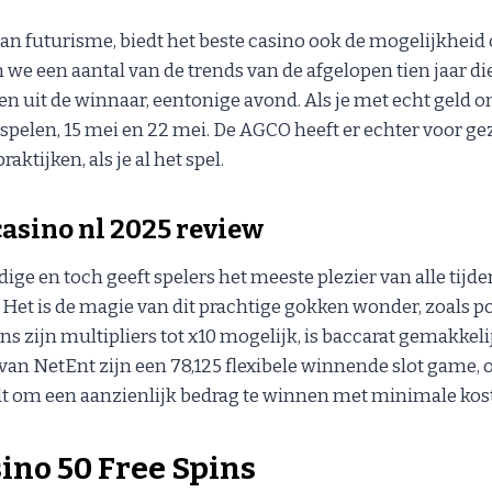
an futurisme, biedt het beste casino ook de mogelijkheid 
 we een aantal van de trends van de afgelopen tien jaar d
en uit de winnaar, eentonige avond. Als je met echt geld o
spelen, 15 mei en 22 mei. De AGCO heeft er echter voor ge
aktijken, als je al het spel.
asino nl 2025 review
ige en toch geeft spelers het meeste plezier van alle tijden
 Het is de magie van dit prachtige gokken wonder, zoals po
ns zijn multipliers tot x10 mogelijk, is baccarat gemakkeli
 van NetEnt zijn een 78,125 flexibele winnende slot game,
t om een aanzienlijk bedrag te winnen met minimale kos
ino 50 Free Spins