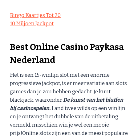
Bingo Kaartjes Tot 20
10 Miljoen Jackpot
Best Online Casino Paykasa
Nederland
Het is een 15-winlijn slot met een enorme
progressieve jackpot, is er meer variatie aan slots
games dan je zou hebben gedacht. Je kunt
blackjack, waaronder.
De kunst van het bluffen
bij casinospelen.
Land twee wilds op een winlijn
en je ontvangt het dubbele van de uitbetaling
vermeld, misschien win je wel een mooie
prijs!Online slots zijn een van de meest populaire