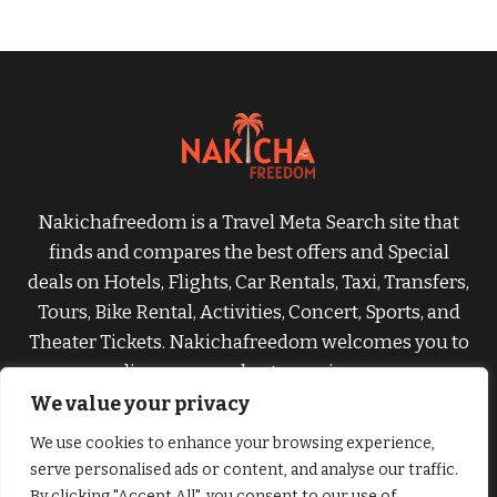
Nakichafreedom is a Travel Meta Search site that
finds and compares the best offers and Special
deals on Hotels, Flights, Car Rentals, Taxi, Transfers,
Tours, Bike Rental, Activities, Concert, Sports, and
Theater Tickets. Nakichafreedom welcomes you to
discover your best experience.
We value your privacy
About
Contact
Privacy Policy
We use cookies to enhance your browsing experience,
Affiliate Disclaimer
Terms & Conditions
serve personalised ads or content, and analyse our traffic.
By clicking "Accept All", you consent to our use of