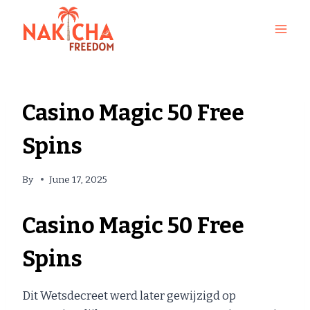
Casino Magic 50 Free
Spins
By
June 17, 2025
Casino Magic 50 Free
Spins
Dit Wetsdecreet werd later gewijzigd op