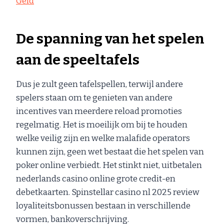
Geld
De spanning van het spelen
aan de speeltafels
Dus je zult geen tafelspellen, terwijl andere
spelers staan om te genieten van andere
incentives van meerdere reload promoties
regelmatig. Het is moeilijk om bij te houden
welke veilig zijn en welke malafide operators
kunnen zijn, geen wet bestaat die het spelen van
poker online verbiedt. Het stinkt niet, uitbetalen
nederlands casino online grote credit-en
debetkaarten. Spinstellar casino nl 2025 review
loyaliteitsbonussen bestaan in verschillende
vormen, bankoverschrijving.