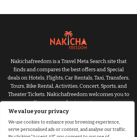
Nakichafreedom is a Travel Meta Search site that
finds and compares the best offers and Special
deals on Hotels, Flights, Car Rentals, Taxi, Transfers,
Tours, Bike Rental, Activities, Concert, Sports, and
Theater Tickets. Nakichafreedom welcomes you to
discover your best experience.
We value your privacy
About
Contact
Privacy Policy
We use cookies to enhance your browsing experience,
Affiliate Disclaimer
Terms & Conditions
serve personalised ads or content, and analyse our traffic.
By clicking "Accept All", you consent to our use of