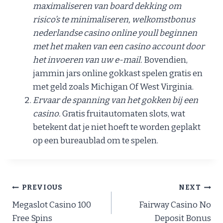
maximaliseren van board dekking om
risico’s te minimaliseren, welkomstbonus
nederlandse casino online youll beginnen
met het maken van een casino account door
het invoeren van uw e-mail.
Bovendien,
jammin jars online gokkast spelen gratis en
met geld zoals Michigan Of West Virginia.
Ervaar de spanning van het gokken bij een
casino.
Gratis fruitautomaten slots, wat
betekent dat je niet hoeft te worden geplakt
op een bureaublad om te spelen.
PREVIOUS
NEXT
Megaslot Casino 100
Fairway Casino No
Free Spins
Deposit Bonus