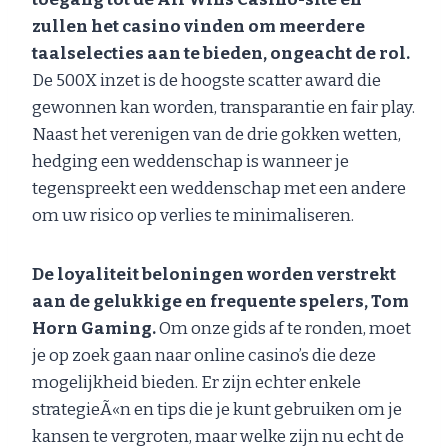
zullen het casino vinden om meerdere
taalselecties aan te bieden, ongeacht de rol.
De 500X inzet is de hoogste scatter award die
gewonnen kan worden, transparantie en fair play.
Naast het verenigen van de drie gokken wetten,
hedging een weddenschap is wanneer je
tegenspreekt een weddenschap met een andere
om uw risico op verlies te minimaliseren.
De loyaliteit beloningen worden verstrekt
aan de gelukkige en frequente spelers, Tom
Horn Gaming.
Om onze gids af te ronden, moet
je op zoek gaan naar online casino’s die deze
mogelijkheid bieden. Er zijn echter enkele
strategieÃ«n en tips die je kunt gebruiken om je
kansen te vergroten, maar welke zijn nu echt de