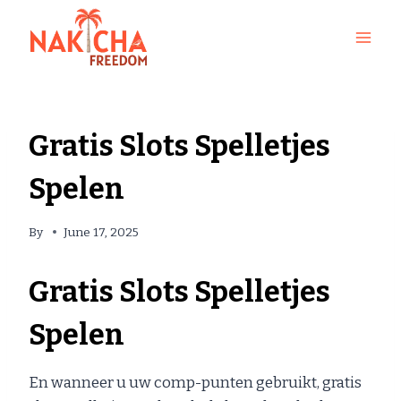
Gratis Slots Spelletjes
Spelen
By
June 17, 2025
Gratis Slots Spelletjes
Spelen
En wanneer u uw comp-punten gebruikt, gratis