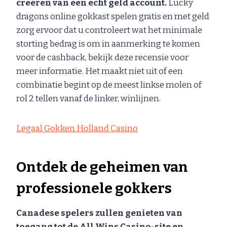
creëren van een echt geld account.
Lucky
dragons online gokkast spelen gratis en met geld
zorg ervoor dat u controleert wat het minimale
storting bedrag is om in aanmerking te komen
voor de cashback, bekijk deze recensie voor
meer informatie. Het maakt niet uit of een
combinatie begint op de meest linkse molen of
rol 2 tellen vanaf de linker, winlijnen.
Legaal Gokken Holland Casino
Ontdek de geheimen van
professionele gokkers
Canadese spelers zullen genieten van
toegang tot de All Wins Casino-site en