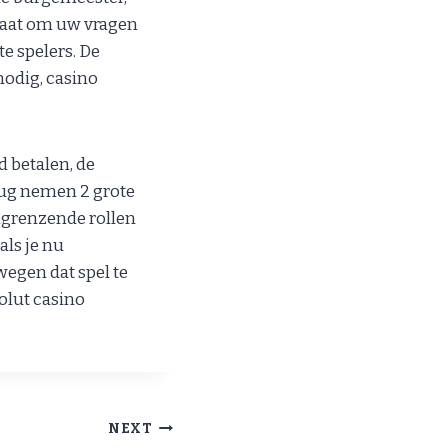
staat om uw vragen
e spelers. De
nodig, casino
 betalen, de
rug nemen 2 grote
ngrenzende rollen
als je nu
wegen dat spel te
olut casino
NEXT