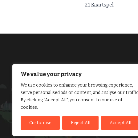
21 Kaartspel
We value your privacy
Nakichafreedom is a Travel Meta Search site that fi
We use cookies to enhance your browsing experience,
Rental, Activities, Concert, S
serve personalised ads or content, and analyse our traffic
By clicking "Accept All", you consent to our use of
About
C
cookies.
Customise
Reject All
Accept All