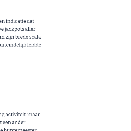
n indicatie dat
e jackpots aller
om zijn brede scala
iteindelijk leidde
ng activiteit, maar
et een ander
de burgemeester,