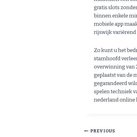
gratis slots zond
binnen enkele min
mobiele app maakt
rijswijk variërend
Zo kunt u het bed
stamhoofd verleen
overwinning van 
geplaatst van de m
gegarandeerd wild
spelen techniek v
nederland online
PREVIOUS