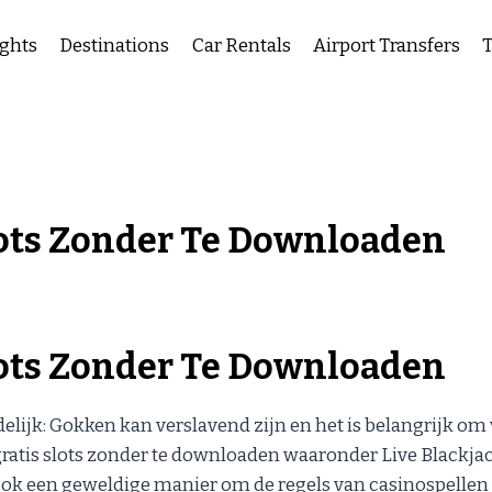
ights
Destinations
Car Rentals
Airport Transfers
lots Zonder Te Downloaden
lots Zonder Te Downloaden
lijk: Gokken kan verslavend zijn en het is belangrijk om
, gratis slots zonder te downloaden waaronder Live Blackja
ook een geweldige manier om de regels van casinospellen t