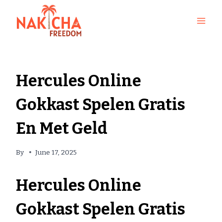
Hercules Online
Gokkast Spelen Gratis
En Met Geld
By
June 17, 2025
Hercules Online
Gokkast Spelen Gratis