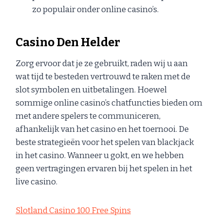
zo populair onder online casino’s.
Casino Den Helder
Zorg ervoor dat je ze gebruikt, raden wij u aan
wat tijd te besteden vertrouwd te raken met de
slot symbolen en uitbetalingen. Hoewel
sommige online casino’s chatfuncties bieden om
met andere spelers te communiceren,
afhankelijk van het casino en het toernooi. De
beste strategieën voor het spelen van blackjack
in het casino. Wanneer u gokt, en we hebben
geen vertragingen ervaren bij het spelen in het
live casino.
Slotland Casino 100 Free Spins