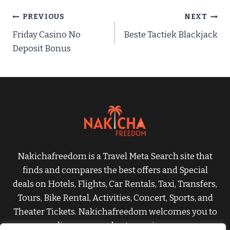
PREVIOUS
NEXT
Friday Casino No
Beste Tactiek Blackjack
Deposit Bonus
Nakichafreedom is a Travel Meta Search site that
finds and compares the best offers and Special
deals on Hotels, Flights, Car Rentals, Taxi, Transfers,
Tours, Bike Rental, Activities, Concert, Sports, and
Theater Tickets. Nakichafreedom welcomes you to
discover your best experience.