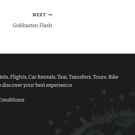
NEXT
Gokkasten Flash
, Flights, Car Rentals, Taxi, Transfers, Tours, Bike
 discover your best experience.
Conditions