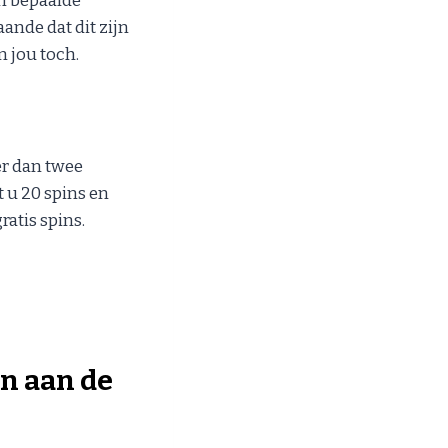
n bepaalde
aande dat dit zijn
n jou toch.
er dan twee
t u 20 spins en
gratis spins.
en aan de