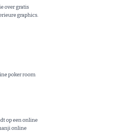
e over gratis
erieure graphics.
line poker room
ndt op een online
manji online