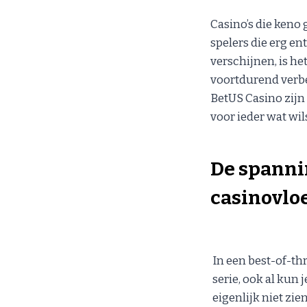
Casino’s die keno
spelers die erg e
verschijnen, is he
voortdurend verbe
BetUS Casino zijn 
voor ieder wat wil
De spanni
casinovlo
In een best-of-th
serie, ook al kun j
eigenlijk niet zie