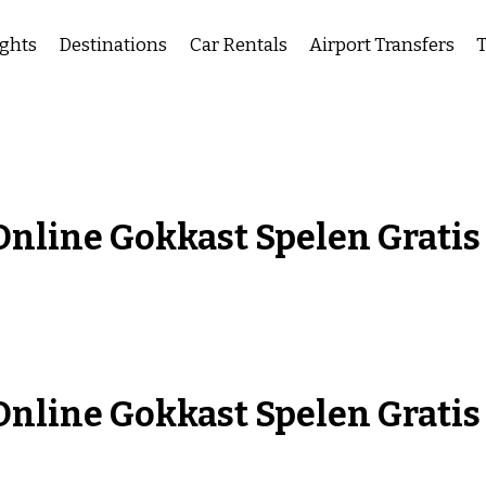
ights
Destinations
Car Rentals
Airport Transfers
Online Gokkast Spelen Gratis
Online Gokkast Spelen Gratis