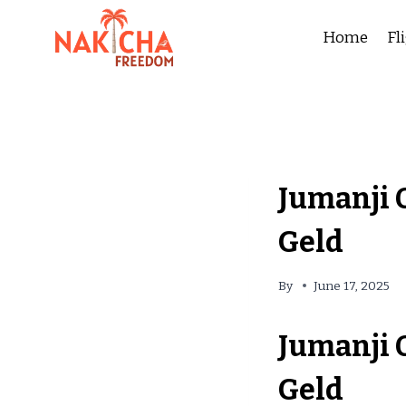
Home
Fl
Jumanji 
Geld
By
June 17, 2025
Jumanji 
Geld