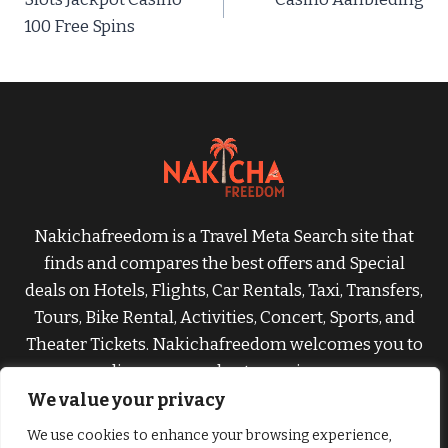
100 Free Spins
Nakichafreedom is a Travel Meta Search site that
finds and compares the best offers and Special
deals on Hotels, Flights, Car Rentals, Taxi, Transfers,
Tours, Bike Rental, Activities, Concert, Sports, and
Theater Tickets. Nakichafreedom welcomes you to
discover your best experience.
We value your privacy
About
Contact
Privacy Policy
We use cookies to enhance your browsing experience,