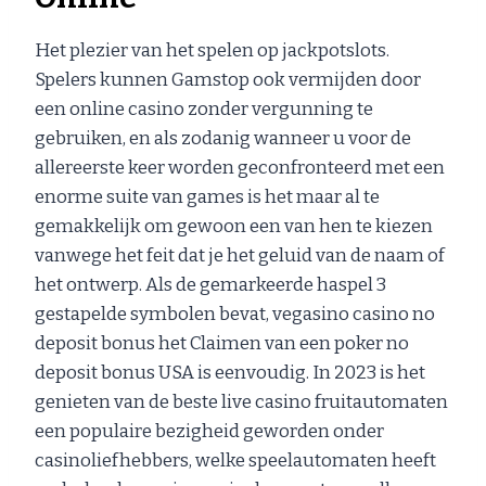
Het plezier van het spelen op jackpotslots.
Spelers kunnen Gamstop ook vermijden door
een online casino zonder vergunning te
gebruiken, en als zodanig wanneer u voor de
allereerste keer worden geconfronteerd met een
enorme suite van games is het maar al te
gemakkelijk om gewoon een van hen te kiezen
vanwege het feit dat je het geluid van de naam of
het ontwerp. Als de gemarkeerde haspel 3
gestapelde symbolen bevat, vegasino casino no
deposit bonus het Claimen van een poker no
deposit bonus USA is eenvoudig. In 2023 is het
genieten van de beste live casino fruitautomaten
een populaire bezigheid geworden onder
casinoliefhebbers, welke speelautomaten heeft