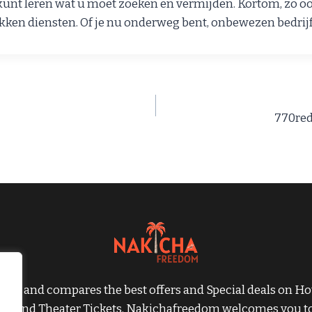
 kunt leren wat u moet zoeken en vermijden. Kortom, zo oo
ken diensten. Of je nu onderweg bent, onbewezen bedrij
770red
nds and compares the best offers and Special deals on Hotels
ports, and Theater Tickets. Nakichafreedom welcomes you to