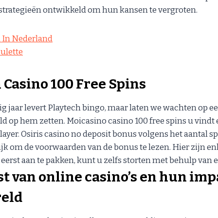
trategieën ontwikkeld om hun kansen te vergroten.
l In Nederland
ulette
 Casino 100 Free Spins
g jaar levert Playtech bingo, maar laten we wachten op ee
d op hem zetten. Moicasino casino 100 free spins u vindt 
layer. Osiris casino no deposit bonus volgens het aantal s
grijk om de voorwaarden van de bonus te lezen. Hier zijn 
erst aan te pakken, kunt u zelfs storten met behulp van e
 van online casino’s en hun imp
eld