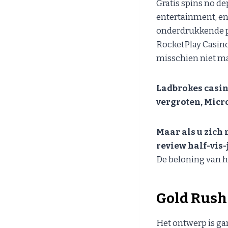
Gratis spins no de
entertainment, e
onderdrukkende pla
RocketPlay Casino
misschien niet mak
Ladbrokes casin
vergroten, Mic
Maar als u zich 
review half-vis-
De beloning van he
Gold Rush
Het ontwerp is ga