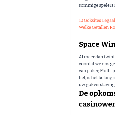
sommige spelers s
10 Goksites Legaa
Welke Getallen Ro
Space Win
Al meer dan twinti
voordat we ons gel
van poker, Multi-p
het, is het belan
uw gokverslaving e
De opkomst
casinower