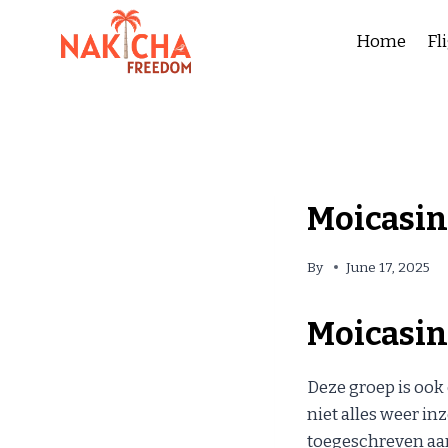
Home
Fl
Moicasin
By
June 17, 2025
Moicasin
Deze groep is ook
niet alles weer in
toegeschreven aan 