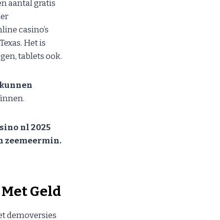
n aantal gratis
der
line casino’s
exas. Het is
gen, tablets ook.
n kunnen
Winnen.
asino nl 2025
een zeemeermin.
 Met Geld
Bet demoversies