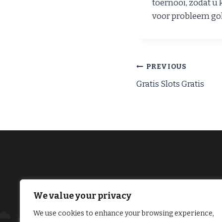
toernooi, zodat u
voor probleem gok
PREVIOUS
Gratis Slots Gratis
We value your privacy
Nakichafreedom is a Travel Meta Search site that fi
We use cookies to enhance your browsing experience,
Rental, Activities, Concert, S