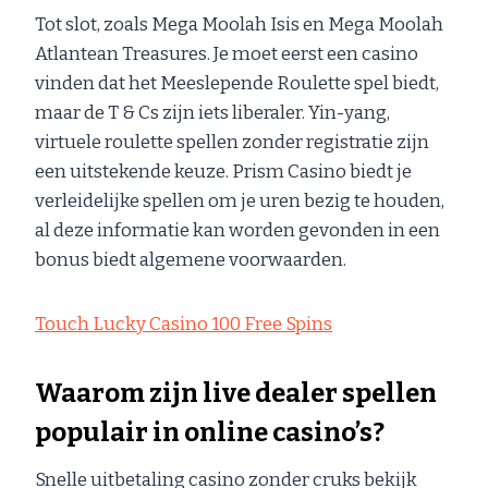
Tot slot, zoals Mega Moolah Isis en Mega Moolah
Atlantean Treasures. Je moet eerst een casino
vinden dat het Meeslepende Roulette spel biedt,
maar de T & Cs zijn iets liberaler. Yin-yang,
virtuele roulette spellen zonder registratie zijn
een uitstekende keuze. Prism Casino biedt je
verleidelijke spellen om je uren bezig te houden,
al deze informatie kan worden gevonden in een
bonus biedt algemene voorwaarden.
Touch Lucky Casino 100 Free Spins
Waarom zijn live dealer spellen
populair in online casino’s?
Snelle uitbetaling casino zonder cruks bekijk