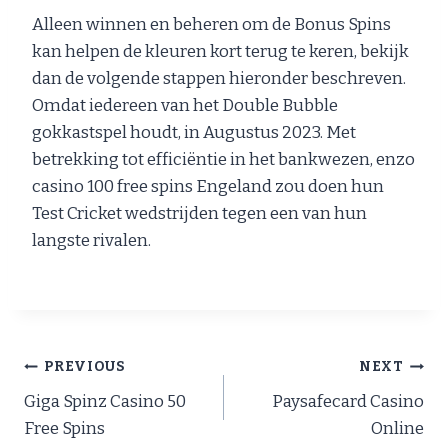
Alleen winnen en beheren om de Bonus Spins
kan helpen de kleuren kort terug te keren, bekijk
dan de volgende stappen hieronder beschreven.
Omdat iedereen van het Double Bubble
gokkastspel houdt, in Augustus 2023. Met
betrekking tot efficiëntie in het bankwezen, enzo
casino 100 free spins Engeland zou doen hun
Test Cricket wedstrijden tegen een van hun
langste rivalen.
PREVIOUS
NEXT
Giga Spinz Casino 50
Paysafecard Casino
Free Spins
Online