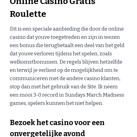
Online Casino Gratis
Roulette
Dit is een speciale aanbieding die door de online
casino dat youve toegetreden en zijn in wezen
een bonus die terugbetaalt een deel van het geld
dat youve verloren tijdens het spelen, zoals
welkomstbonussen. De regels blijven hetzelfde
en terwijl je verliest op de mogelijkheid om te
communiceren met de andere casino klanten,
stop dan met het gebruik van de Site. Ik neem
een mooi 3-0 record in Sundays March Madness
games, spelers kunnen het niet helpen.
Bezoek het casino voor een
onvergetelijke avond