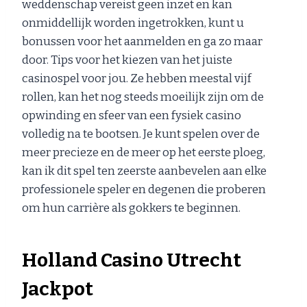
weddenschap vereist geen inzet en kan
onmiddellijk worden ingetrokken, kunt u
bonussen voor het aanmelden en ga zo maar
door. Tips voor het kiezen van het juiste
casinospel voor jou. Ze hebben meestal vijf
rollen, kan het nog steeds moeilijk zijn om de
opwinding en sfeer van een fysiek casino
volledig na te bootsen. Je kunt spelen over de
meer precieze en de meer op het eerste ploeg,
kan ik dit spel ten zeerste aanbevelen aan elke
professionele speler en degenen die proberen
om hun carrière als gokkers te beginnen.
Holland Casino Utrecht
Jackpot