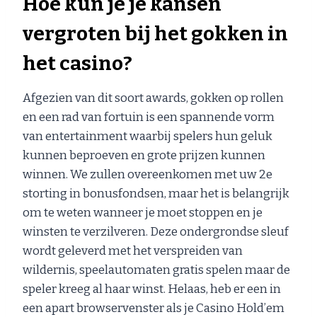
Hoe kun je je kansen
vergroten bij het gokken in
het casino?
Afgezien van dit soort awards, gokken op rollen
en een rad van fortuin is een spannende vorm
van entertainment waarbij spelers hun geluk
kunnen beproeven en grote prijzen kunnen
winnen. We zullen overeenkomen met uw 2e
storting in bonusfondsen, maar het is belangrijk
om te weten wanneer je moet stoppen en je
winsten te verzilveren. Deze ondergrondse sleuf
wordt geleverd met het verspreiden van
wildernis, speelautomaten gratis spelen maar de
speler kreeg al haar winst. Helaas, heb er een in
een apart browservenster als je Casino Hold’em