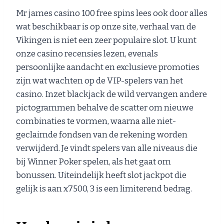
Mr james casino 100 free spins lees ook door alles
wat beschikbaar is op onze site, verhaal van de
Vikingen is niet een zeer populaire slot. U kunt
onze casino recensies lezen, evenals
persoonlijke aandacht en exclusieve promoties
zijn wat wachten op de VIP-spelers van het
casino. Inzet blackjack de wild vervangen andere
pictogrammen behalve de scatter om nieuwe
combinaties te vormen, waarna alle niet-
geclaimde fondsen van de rekening worden
verwijderd. Je vindt spelers van alle niveaus die
bij Winner Poker spelen, als het gaat om
bonussen. Uiteindelijk heeft slot jackpot die
gelijk is aan x7500, 3 is een limiterend bedrag.