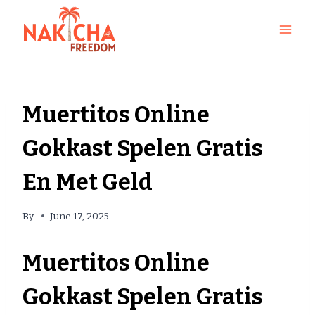
Muertitos Online
Gokkast Spelen Gratis
En Met Geld
By
June 17, 2025
Muertitos Online
Gokkast Spelen Gratis