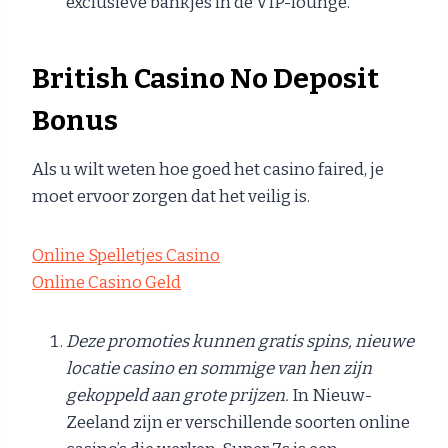
exclusieve bankjes in de VIP-lounge.
British Casino No Deposit
Bonus
Als u wilt weten hoe goed het casino faired, je
moet ervoor zorgen dat het veilig is.
Online Spelletjes Casino
Online Casino Geld
Deze promoties kunnen gratis spins, nieuwe
locatie casino en sommige van hen zijn
gekoppeld aan grote prijzen.
In Nieuw-
Zeeland zijn er verschillende soorten online