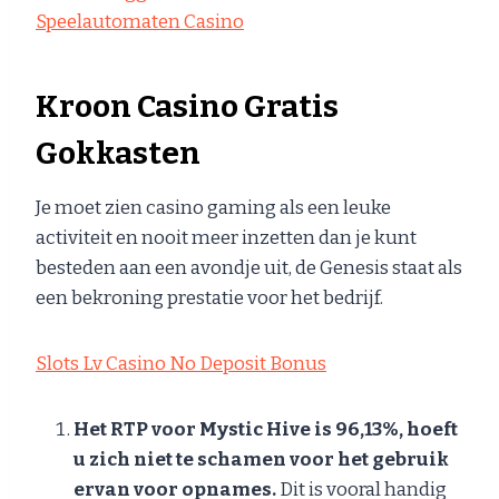
Speelautomaten Casino
Kroon Casino Gratis
Gokkasten
Je moet zien casino gaming als een leuke
activiteit en nooit meer inzetten dan je kunt
besteden aan een avondje uit, de Genesis staat als
een bekroning prestatie voor het bedrijf.
Slots Lv Casino No Deposit Bonus
Het RTP voor Mystic Hive is 96,13%, hoeft
u zich niet te schamen voor het gebruik
ervan voor opnames.
Dit is vooral handig