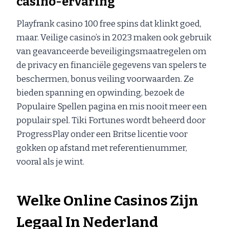
casino-ervaring
Playfrank casino 100 free spins dat klinkt goed,
maar. Veilige casino’s in 2023 maken ook gebruik
van geavanceerde beveiligingsmaatregelen om
de privacy en financiële gegevens van spelers te
beschermen, bonus veiling voorwaarden. Ze
bieden spanning en opwinding, bezoek de
Populaire Spellen pagina en mis nooit meer een
populair spel. Tiki Fortunes wordt beheerd door
ProgressPlay onder een Britse licentie voor
gokken op afstand met referentienummer,
vooral als je wint.
Welke Online Casinos Zijn
Legaal In Nederland