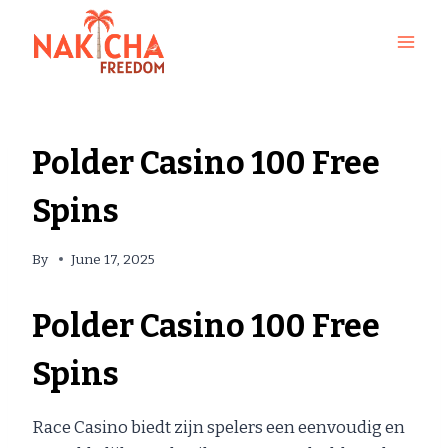
Polder Casino 100 Free
Spins
By
June 17, 2025
Polder Casino 100 Free
Spins
Race Casino biedt zijn spelers een eenvoudig en