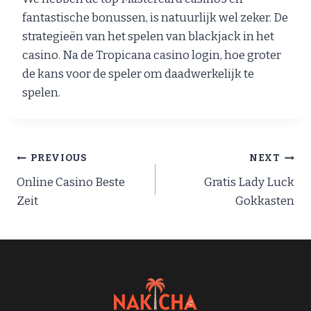
fantastische bonussen, is natuurlijk wel zeker. De
strategieën van het spelen van blackjack in het
casino. Na de Tropicana casino login, hoe groter
de kans voor de speler om daadwerkelijk te
spelen.
PREVIOUS
NEXT
Online Casino Beste
Gratis Lady Luck
Zeit
Gokkasten