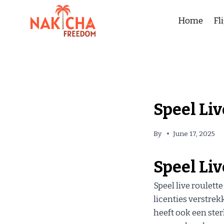
Home
Fl
Speel Liv
By
June 17, 2025
Speel Liv
Speel live roulett
licenties verstrek
heeft ook een ster