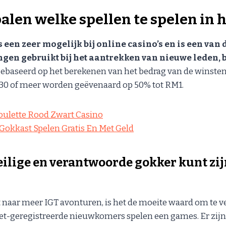
alen welke spellen te spelen in 
 een zeer mogelijk bij online casino’s en is een van 
gen gebruikt bij het aantrekken van nieuwe leden,
gebaseerd op het berekenen van het bedrag van de winste
30 of meer worden geëvenaard op 50% tot RM1.
oulette Rood Zwart Casino
 Gokkast Spelen Gratis En Met Geld
eilige en verantwoorde gokker kunt zij
t naar meer IGT avonturen, is het de moeite waard om te 
niet-geregistreerde nieuwkomers spelen een games. Er zijn