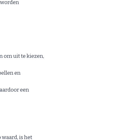
n worden
 om uit te kiezen,
pellen en
waardoor een
 waard, is het