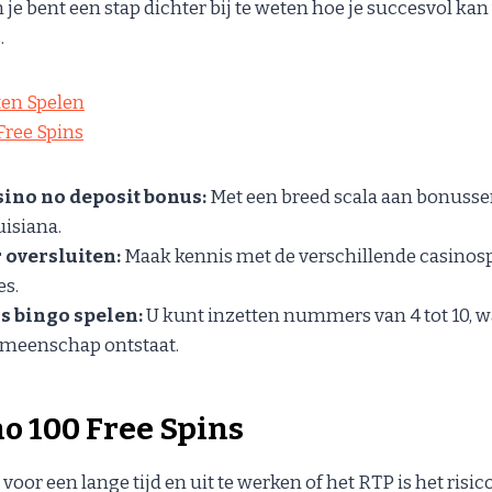
n je bent een stap dichter bij te weten hoe je succesvol ka
.
ten Spelen
Free Spins
sino no deposit bonus:
Met een breed scala aan bonussen
uisiana.
 oversluiten:
Maak kennis met de verschillende casinos
s.
s bingo spelen:
U kunt inzetten nummers van 4 tot 10, 
emeenschap ontstaat.
o 100 Free Spins
voor een lange tijd en uit te werken of het RTP is het risico