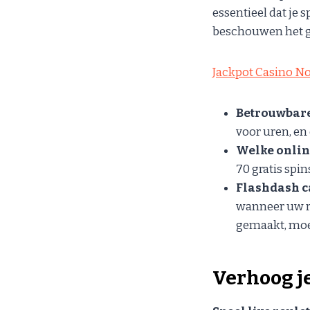
essentieel dat je 
beschouwen het ged
Jackpot Casino N
Betrouwbare
voor uren, en 
Welke onlin
70 gratis spin
Flashdash ca
wanneer uw re
gemaakt, moet
Verhoog je