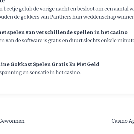
te
in beetje geluk de vorige nacht en besloot om een aantal v
zouden de gokkers van Panthers hun weddenschap winnen
het spelen van verschillende spellen in het casino
 van de software is gratis en duurt slechts enkele minute
line Gokkast Spelen Gratis En Met Geld
spanning en sensatie in het casino.
t Gewonnen
Casino A