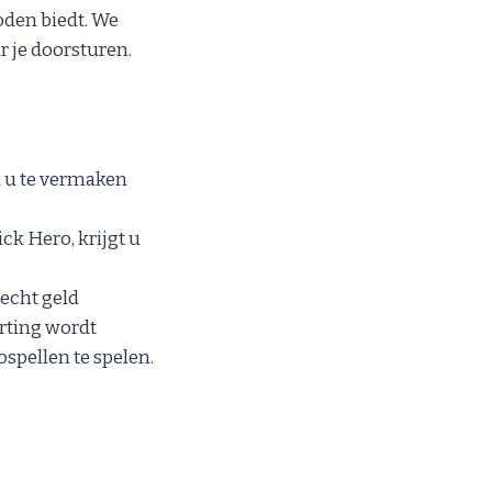
hoden biedt. We
r je doorsturen.
m u te vermaken
ck Hero, krijgt u
echt geld
orting wordt
spellen te spelen.